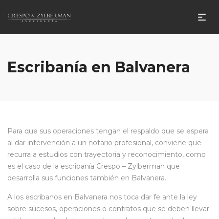
Escribanía en Balvanera
Para que sus operaciones tengan el respaldo que se espera
al dar intervención a un notario profesional, conviene que
recurra a estudios con trayectoria y reconocimiento, como
es el caso de la escribanía Crespo – Zylberman que
desarrolla sus funciones también en Balvanera.
A los escribanos en Balvanera nos toca dar fe ante la ley
sobre sucesos, operaciones o contratos que se deben llevar