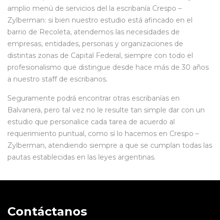
amplio menú de servicios del la escribanía Crespo –
Zylberman: si bien nuestro estudio está afincado en el
barrio de Recoleta, atendemos las necesidades de
empresas, entidades, personas y organizaciones de
distintas zonas de Capital Federal, siempre con todo el
profesionalismo que distingue desde hace más de 30 años
a nuestro staff de escribanos.
Seguramente podrá encontrar otras escribanías en
Balvanera, pero tal vez no le resulte tan simple dar con un
estudio que personalice cada tarea de acuerdo al
requerimiento puntual, como sí lo hacemos en Crespo –
Zylberman, atendiendo siempre a que se cumplan todas las
pautas establecidas en las leyes argentinas.
Contáctanos